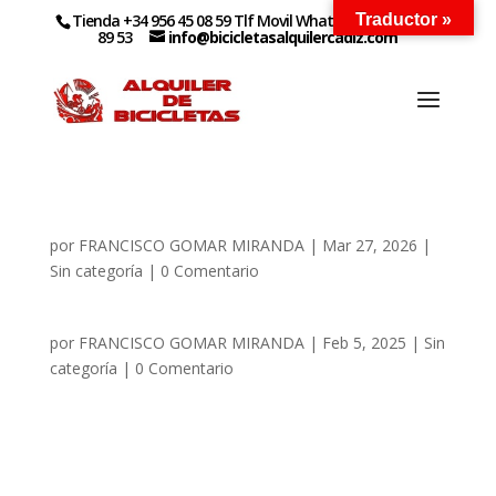
Tienda +34 956 45 08 59 Tlf Movil WhatsApp +34 627 14
Traductor »
89 53
info@bicicletasalquilercadiz.com
por
FRANCISCO GOMAR MIRANDA
|
Mar 27, 2026
|
Sin categoría
| 0 Comentario
por
FRANCISCO GOMAR MIRANDA
|
Feb 5, 2025
|
Sin
categoría
| 0 Comentario