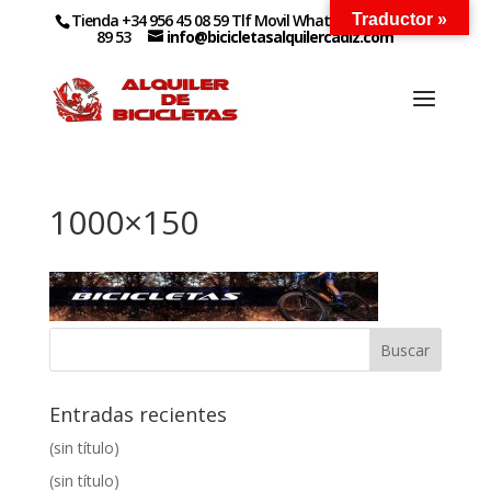
Tienda +34 956 45 08 59 Tlf Movil WhatsApp +34 627 14
Traductor »
89 53
info@bicicletasalquilercadiz.com
1000×150
Entradas recientes
(sin título)
(sin título)