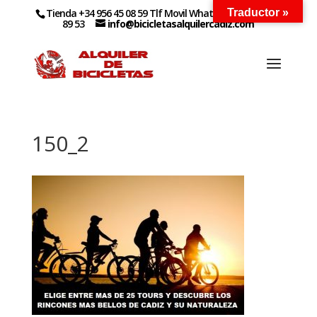
Tienda +34 956 45 08 59 Tlf Movil WhatsApp +34 627 14
Traductor »
89 53
info@bicicletasalquilercadiz.com
150_2