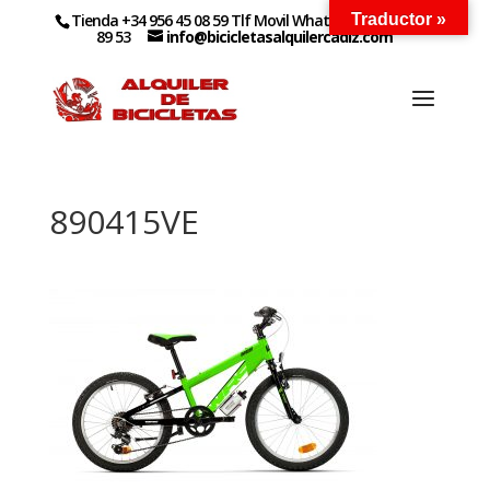
Tienda +34 956 45 08 59 Tlf Movil WhatsApp +34 627 14
Traductor »
89 53
info@bicicletasalquilercadiz.com
890415VE