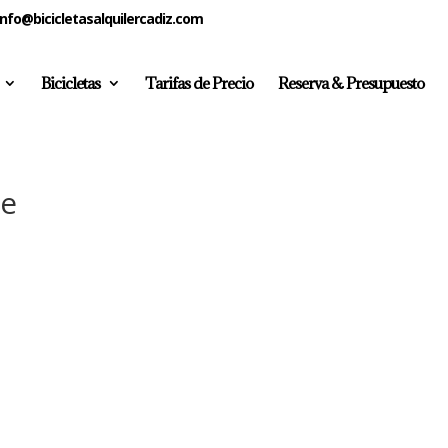
info@bicicletasalquilercadiz.com
Bicicletas
Tarifas de Precio
Reserva & Presupuesto
ke