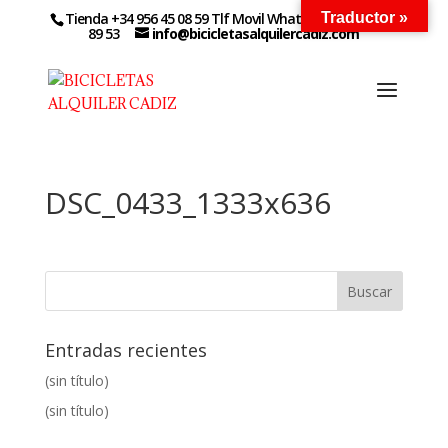
Tienda +34 956 45 08 59 Tlf Movil WhatsApp +34 627 14
Traductor »
89 53
info@bicicletasalquilercadiz.com
DSC_0433_1333x636
Entradas recientes
(sin título)
(sin título)