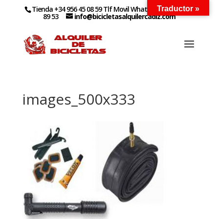
Tienda +34 956 45 08 59 Tlf Movil WhatsApp +34 627 14
Traductor »
89 53
info@bicicletasalquilercadiz.com
images_500x333