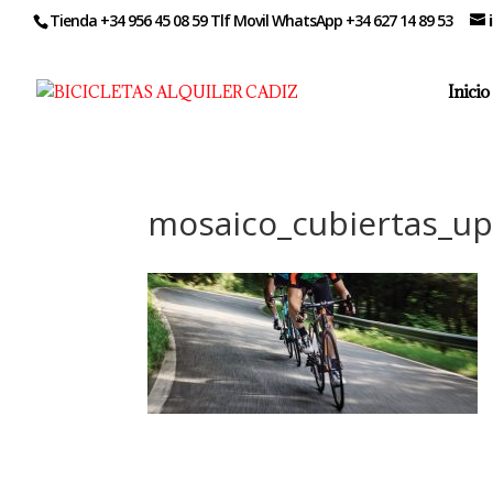
Tienda +34 956 45 08 59 Tlf Movil WhatsApp +34 627 14 89 53
Inicio
mosaico_cubiertas_u