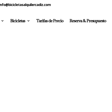
info@bicicletasalquilercadiz.com
Bicicletas
Tarifas de Precio
Reserva & Presupuesto
p