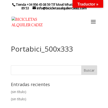
Tienda +34 956 45 08 59 Tlf Movil WhatsApp +34 627 14
Traductor »
89 53
info@bicicletasalquilercadiz.com
Portabici_500x333
Entradas recientes
(sin título)
(sin título)