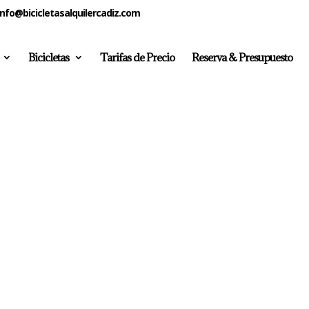
info@bicicletasalquilercadiz.com
Bicicletas
Tarifas de Precio
Reserva & Presupuesto