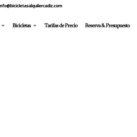
info@bicicletasalquilercadiz.com
Bicicletas
Tarifas de Precio
Reserva & Presupuesto