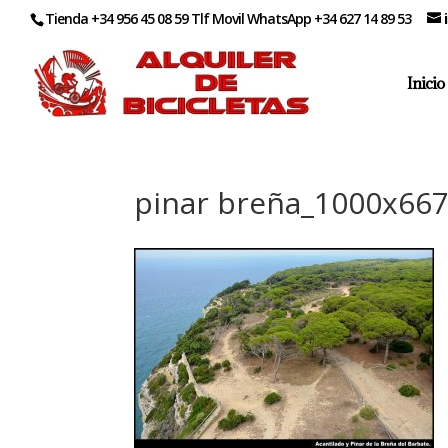
Tienda +34 956 45 08 59 Tlf Movil WhatsApp +34 627 14 89 53
Inicio
pinar breña_1000x66