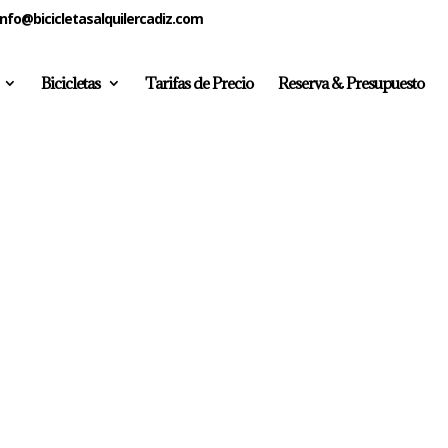
info@bicicletasalquilercadiz.com
Bicicletas
Tarifas de Precio
Reserva & Presupuesto
7