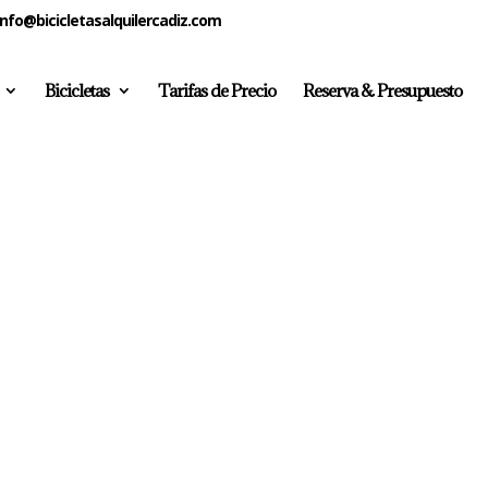
info@bicicletasalquilercadiz.com
Bicicletas
Tarifas de Precio
Reserva & Presupuesto