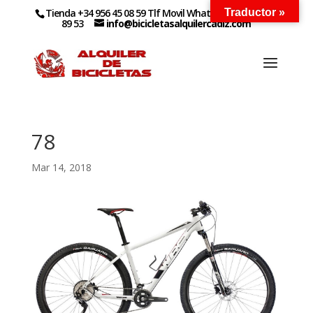
Tienda +34 956 45 08 59 Tlf Movil WhatsApp +34 627 14
Traductor »
89 53
info@bicicletasalquilercadiz.com
78
Mar 14, 2018